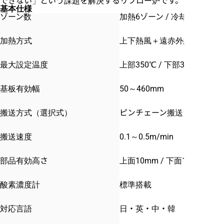
できない」という課題を解決するリフロー炉です。
基本仕様
ゾーン数
加熱6ゾーン / 冷却1ゾーン
加熱方式
上下熱風＋遠赤外線加熱方式
最大設定温度
上部350℃ / 下部350℃
基板有効幅
50～460mm
搬送方式（選択式）
ピンチェーン搬送 / メッシ
搬送速度
0.1～0.5m/min
部品有効高さ
上面10mm / 下面10m
酸素濃度計
標準搭載
対応言語
日・英・中・韓