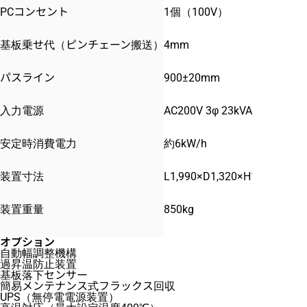
PCコンセント
1個（100V）
基板乗せ代（ピンチェーン搬送）
4mm
パスライン
900±20mm
入力電源
AC200V 3φ 23kVA 67
安定時消費電力
約6kW/h
装置寸法
L1,990×D1,320×H1,410mm
装置重量
850kg
オプション
自動幅調整機構
過昇温防止装置
基板落下センサー
簡易メンテナンス式フラックス回収
UPS（無停電電源装置）