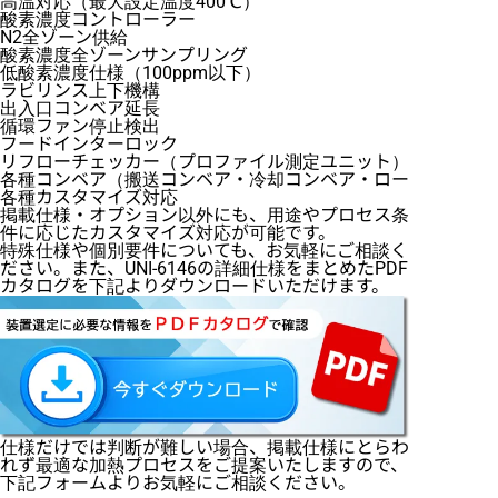
高温対応（最大設定温度400℃）
酸素濃度コントローラー
N2全ゾーン供給
酸素濃度全ゾーンサンプリング
低酸素濃度仕様（100ppm以下）
ラビリンス上下機構
出入口コンベア延長
循環ファン停止検出
フードインターロック
リフローチェッカー（プロファイル測定ユニット）
各種コンベア（搬送コンベア・冷却コンベア・ローダー・アン
各種カスタマイズ対応
掲載仕様・オプション以外にも、用途やプロセス条
件に応じたカスタマイズ対応が可能です。
特殊仕様や個別要件についても、お気軽にご相談く
ださい。また、UNI-6146の詳細仕様をまとめたPDF
カタログを下記よりダウンロードいただけます。
仕様だけでは判断が難しい場合、掲載仕様にとらわ
れず最適な加熱プロセスをご提案いたしますので、
下記フォームよりお気軽にご相談ください。