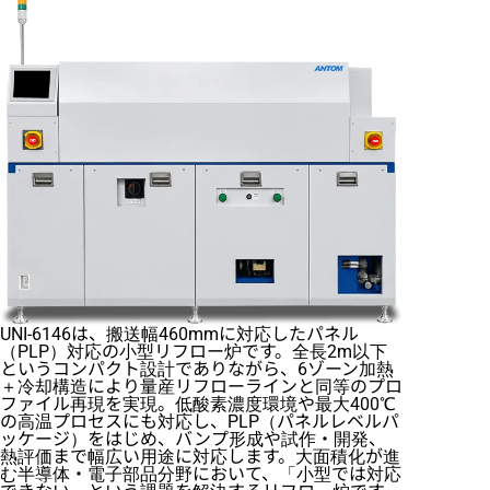
UNI-6146は、搬送幅460mmに対応したパネル
（PLP）対応の小型リフロー炉です。全長2m以下
というコンパクト設計でありながら、6ゾーン加熱
＋冷却構造により量産リフローラインと同等のプロ
ファイル再現を実現。低酸素濃度環境や最大400℃
の高温プロセスにも対応し、PLP（パネルレベルパ
ッケージ）をはじめ、バンプ形成や試作・開発、
熱評価まで幅広い用途に対応します。大面積化が進
む半導体・電子部品分野において、「小型では対応