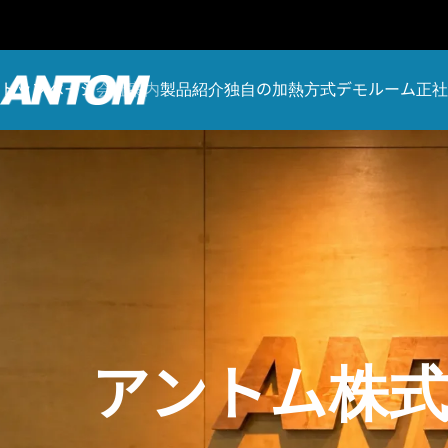
トップページ
会社案内
製品紹介
独自の加熱方式
デモルーム
正社
アントム株