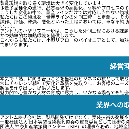
製造現場を取り巻く環境は大きく変化しています。
少量多品種化の進行、品質要求の高度化、材料やプロセスの多
こうした変化の中で、量産ラインだけでは対応しきれない領域
私たちはこの領域を「量産ラインの外側工程」と定義し、その
試作、評価、乾燥、硬化といった工程においては、単なる補助
います。
アントムの小型リフロー炉は、こうした外側工程における課題
かつ効率的な加熱環境を提供します。
これからも私たちは、小型リフローのパイオニアとして、加熱
てまいります。
経営
本気で「熱」に向き合うことを当社のビジネスの核として取り
常にチャレンジ精神で変化と革新を先取りし、お客様のニーズ
製品を作り出し、提供いたします。
魅力的で心豊かな人材の育成に尽力し、いかなる場合でも社会
業界への
アントム株式会社は、製品開発だけでなく、実装技術の発展や
一般社団法人 日本実装技術振興協会の運営委員として技術の
団法人 神奈川産業振興センター（KIP）の理事を務め、地域