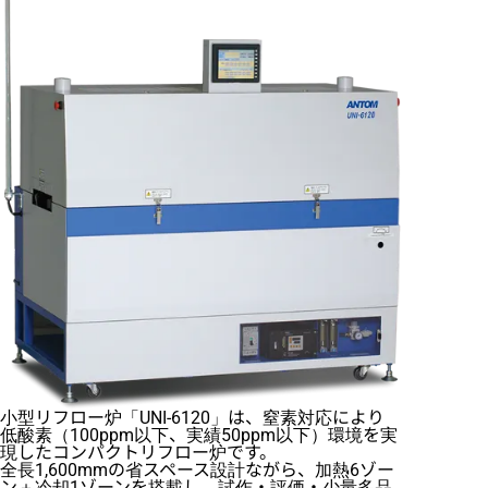
小型リフロー炉「UNI-6120」は、窒素対応により
低酸素（100ppm以下、実績50ppm以下）環境を実
現したコンパクトリフロー炉です。
全長1,600mmの省スペース設計ながら、加熱6ゾー
ン＋冷却1ゾーンを搭載し、試作・評価・少量多品