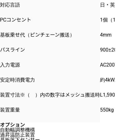
対応言語
日・英・中・韓
PCコンセント
1個（100V）
基板乗せ代（ピンチェーン搬送）
4mm
パスライン
900±20mm
入力電源
AC200V 3φ 1
安定時消費電力
約4kW/h
装置寸法※（ ）内の数字はメッシュ搬送時
L1,590(1,890)×D
装置重量
550kg
オプション
自動幅調整機構
過昇温防止装置
基板落下センサー