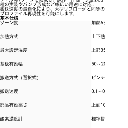
種の実装やバンプ形成など幅広い用途に対応。
搬送速度の最適化により、大型リフロー炉と同等の
プロファイル再現性を可能にします。
基本仕様
ゾーン数
加熱6ゾーン / 冷
加熱方式
上下熱風＋遠赤外
最大設定温度
上部350℃ / 下部
基板有効幅
50～200mm
搬送方式（選択式）
ピンチェーン搬送 
搬送速度
0.1～0.5m/min
部品有効高さ
上面10mm / 
酸素濃度計
標準搭載