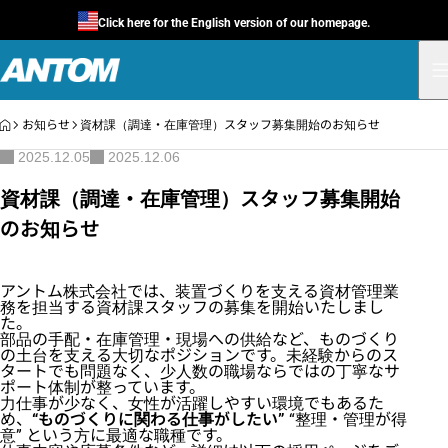
Click here for the English version of our homepage.
HOME
お知らせ
資材課（調達・在庫管理）スタッフ募集開始のお知らせ
2025.12.05
2025.12.06
資材課（調達・在庫管理）スタッフ募集開始
のお知らせ
アントム株式会社では、装置づくりを支える資材管理業
務を担当する資材課スタッフの募集を開始いたしまし
た。
部品の手配・在庫管理・現場への供給など、ものづくり
の土台を支える大切なポジションです。未経験からのス
タートでも問題なく、少人数の職場ならではの丁寧なサ
ポート体制が整っています。
力仕事が少なく、女性が活躍しやすい環境でもあるた
め、
“ものづくりに関わる仕事がしたい”
“整理・管理が得
意” という方に最適な職種です。