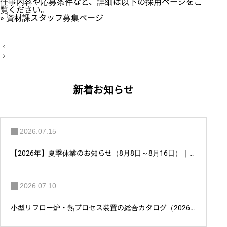
仕事内容や応募条件など、詳細は以下の採用ページをご
覧ください。
» 資材課スタッフ募集ページ
投
稿
ナ
ビ
ゲ
ー
新着お知らせ
シ
ョ
ン
2026.07.15
【2026年】夏季休業のお知らせ（8月8日～8月16日）｜ア
ントム株式会社
2026.07.10
小型リフロー炉・熱プロセス装置の総合カタログ（2026
年版）を公開しました。