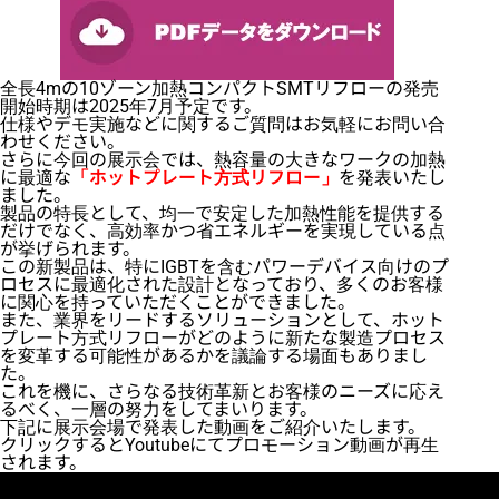
全長4mの10ゾーン加熱コンパクトSMTリフローの発売
開始時期は2025年7月予定です。
仕様やデモ実施などに関するご質問はお気軽にお問い合
わせください。
さらに今回の展示会では、熱容量の大きなワークの加熱
に最適な
「ホットプレート方式リフロー」
を発表いたし
ました。
製品の特長として、均一で安定した加熱性能を提供する
だけでなく、高効率かつ省エネルギーを実現している点
が挙げられます。
この新製品は、特にIGBTを含むパワーデバイス向けのプ
ロセスに最適化された設計となっており、多くのお客様
に関心を持っていただくことができました。
また、業界をリードするソリューションとして、ホット
プレート方式リフローがどのように新たな製造プロセス
を変革する可能性があるかを議論する場面もありまし
た。
これを機に、さらなる技術革新とお客様のニーズに応え
るべく、一層の努力をしてまいります。
下記に展示会場で発表した動画をご紹介いたします。
クリックするとYoutubeにてプロモーション動画が再生
されます。