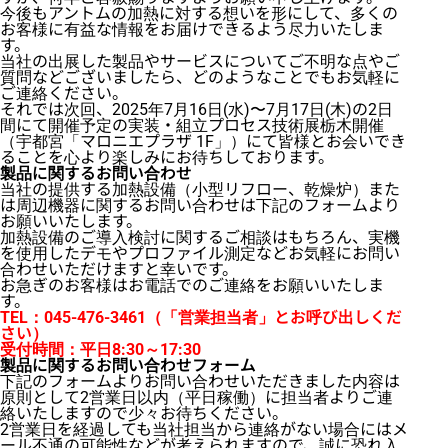
今後もアントムの加熱に対する想いを形にして、多くの
お客様に有益な情報をお届けできるよう尽力いたしま
す。
当社の出展した製品やサービスについてご不明な点やご
質問などございましたら、どのようなことでもお気軽に
ご連絡ください。
それでは次回、2025年7月16日(水)〜7月17日(木)の2日
間にて開催予定の実装・組立プロセス技術展栃木開催
（宇都宮「マロニエプラザ 1F」）にて皆様とお会いでき
ることを心より楽しみにお待ちしております。
製品に関するお問い合わせ
当社の提供する加熱設備（小型リフロー、乾燥炉）また
は周辺機器に関するお問い合わせは下記のフォームより
お願いいたします。
加熱設備のご導入検討に関するご相談はもちろん、実機
を使用したデモやプロファイル測定などお気軽にお問い
合わせいただけますと幸いです。
お急ぎのお客様はお電話でのご連絡をお願いいたしま
す。
TEL：045-476-3461（「営業担当者」とお呼び出しくだ
さい）
受付時間：平日8:30～17:30
製品に関するお問い合わせフォーム
下記のフォームよりお問い合わせいただきました内容は
原則として2営業日以内（平日稼働）に担当者よりご連
絡いたしますので少々お待ちください。
2営業日を経過しても当社担当から連絡がない場合にはメ
ール不通の可能性などが考えられますので、誠に恐れ入