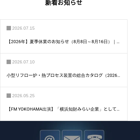
ー
新着お知らせ
シ
ョ
ン
2026.07.15
【2026年】夏季休業のお知らせ（8月8日～8月16日）｜ア
ントム株式会社
2026.07.10
小型リフロー炉・熱プロセス装置の総合カタログ（2026
年版）を公開しました。
2026.05.25
【FM YOKOHAMA出演】「横浜知財みらい企業」としてア
ントム株式会社が紹介されました。