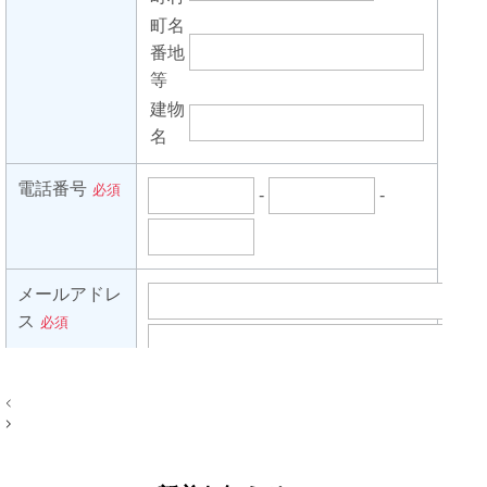
投
稿
ナ
ビ
ゲ