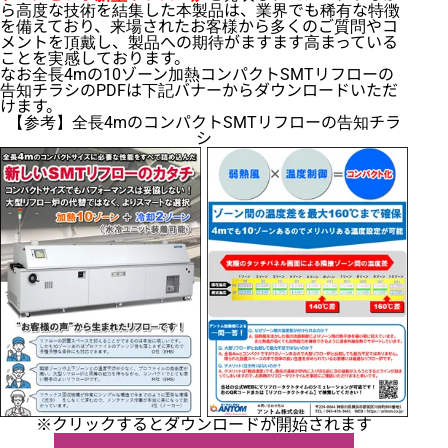
ら高度な技術を結集した本製品は、業界でも稀有な特徴
を備えており、来場されたお客様から多くのご質問やコ
メントを頂戴し、製品への期待がますます高まっている
ことを実感しております。
なお全長4mの10ゾーン加熱コンパクトSMTリフローの
告知チラシのPDFは下記バナーからダウンロードいただ
けます。
【参考】全長4mのコンパクトSMTリフローの告知チラ
シ
※クリックするとダウンロードが開始されます