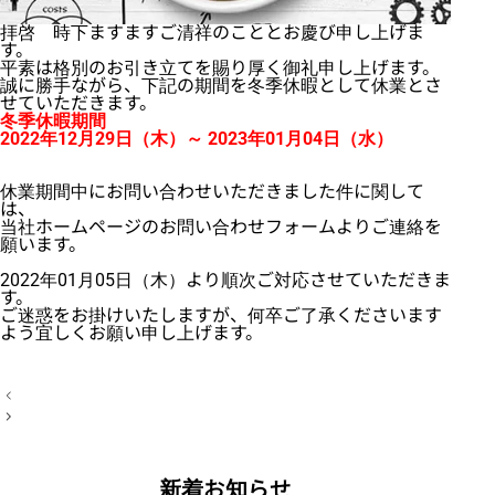
拝啓 時下ますますご清祥のこととお慶び申し上げま
す。
平素は格別のお引き立てを賜り厚く御礼申し上げます。
誠に勝手ながら、下記の期間を冬季休暇として休業とさ
せていただきます。
冬季休暇期間
2022年12月29日（木）～ 2023年01月04日（水）
休業期間中にお問い合わせいただきました件に関して
は、
当社ホームページのお問い合わせフォームよりご連絡を
願います。
2022年01月05日（木）より順次ご対応させていただきま
す。
ご迷惑をお掛けいたしますが、何卒ご了承くださいます
よう宜しくお願い申し上げます。
投
稿
ナ
ビ
ゲ
ー
新着お知らせ