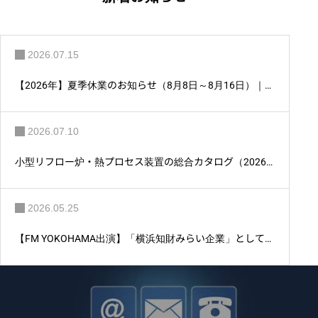
シ
ョ
ン
2026.07.15
【2026年】夏季休業のお知らせ（8月8日～8月16日）｜ア
ントム株式会社
2026.07.10
小型リフロー炉・熱プロセス装置の総合カタログ（2026
年版）を公開しました。
2026.05.25
【FM YOKOHAMA出演】「横浜知財みらい企業」としてア
ントム株式会社が紹介されました。