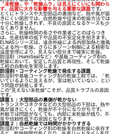
「未乾燥」や「乾燥ムラ」は見えにくいにも関わら
ず、品質に大きな影響を与える重要な課題
です。
とくにトランスや大型部品の裏側など、熱や風が届
きにくい箇所では、自然乾燥や従来の乾燥方法では
十分に乾燥しきれず、不良の原因となるケースも少
なくありません。
さらに、乾燥時間の長さや作業者ごとのばらつき
は、生産効率の低下や品質の不安定化を招きます。
ELNASシリーズは、遠赤外線による内部加熱と微風
による均一乾燥、さらに多ゾーン制御による精密な
温度管理により、見えない部分まで確実に乾燥。
防湿剤（HumiSealなど）や基板コーティング剤の
乾燥において、安定した品質と再現性、そして乾燥
工程の自動化を実現します。
防湿剤・コーティング乾燥で発生する課題
防湿剤や基板コーティング剤の乾燥工程では、「乾
いているように見えるが、実は乾いていない」とい
う問題が頻発します。
この“見えない未乾燥”こそが、品質トラブルの原因
です。
課題１：大型部品の裏側が乾かない
トランスやコネクタなどの大型部品の下部は、熱や
風が届きにくく、乾燥が不十分になりがちです。
外観では問題がなくても、内部に未乾燥が残り、不
良や信頼性低下の原因となります。
課題２：自然乾燥では時間がかかりすぎる
防湿剤やコーティング剤の乾燥を自然乾燥に依存す
ると、乾燥時間が長くなり、生産リードタイムを圧