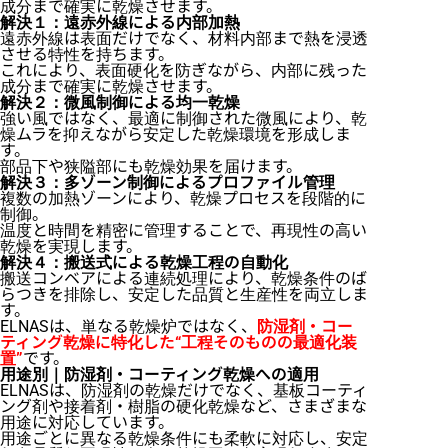
成分まで確実に乾燥させます。
解決１：遠赤外線による内部加熱
遠赤外線は表面だけでなく、材料内部まで熱を浸透
させる特性を持ちます。
これにより、表面硬化を防ぎながら、内部に残った
成分まで確実に乾燥させます。
解決２：微風制御による均一乾燥
強い風ではなく、最適に制御された微風により、乾
燥ムラを抑えながら安定した乾燥環境を形成しま
す。
部品下や狭隘部にも乾燥効果を届けます。
解決３：多ゾーン制御によるプロファイル管理
複数の加熱ゾーンにより、乾燥プロセスを段階的に
制御。
温度と時間を精密に管理することで、再現性の高い
乾燥を実現します。
解決４：搬送式による乾燥工程の自動化
搬送コンベアによる連続処理により、乾燥条件のば
らつきを排除し、安定した品質と生産性を両立しま
す。
ELNASは、単なる乾燥炉ではなく、
防湿剤・コー
ティング乾燥に特化した“工程そのものの最適化装
置”
です。
用途別｜防湿剤・コーティング乾燥への適用
ELNASは、防湿剤の乾燥だけでなく、基板コーティ
ング剤や接着剤・樹脂の硬化乾燥など、さまざまな
用途に対応しています。
用途ごとに異なる乾燥条件にも柔軟に対応し、安定