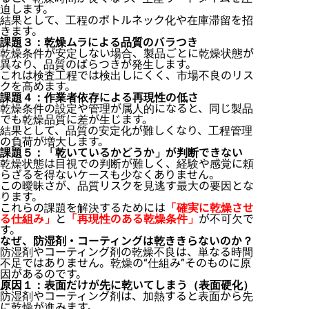
迫します。
結果として、工程のボトルネック化や在庫滞留を招
きます。
課題３：乾燥ムラによる品質のバラつき
乾燥条件が安定しない場合、製品ごとに乾燥状態が
異なり、品質のばらつきが発生します。
これは検査工程では検出しにくく、市場不良のリス
クを高めます。
課題４：作業者依存による再現性の低さ
乾燥条件の設定や管理が属人的になると、同じ製品
でも乾燥品質に差が生じます。
結果として、品質の安定化が難しくなり、工程管理
の負荷が増大します。
課題５：「乾いているかどうか」が判断できない
乾燥状態は目視での判断が難しく、経験や感覚に頼
らざるを得ないケースも少なくありません。
この曖昧さが、品質リスクを見逃す最大の要因とな
ります。
これらの課題を解決するためには
「確実に乾燥させ
る仕組み」
と
「再現性のある乾燥条件」
が不可欠で
す。
なぜ、防湿剤・コーティングは乾ききらないのか？
防湿剤やコーティング剤の乾燥不良は、単なる時間
不足ではありません。
乾燥の“仕組み”そのものに原
因がある
のです。
原因１：表面だけが先に乾いてしまう（表面硬化）
防湿剤やコーティング剤は、加熱すると表面から先
に乾燥が進みます。