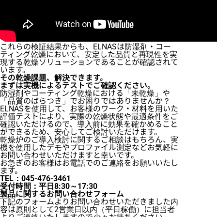
これらの検証結果からも、ELNASは防湿剤・コー
ティング乾燥において、安定した品質と再現性を実
現する乾燥ソリューションであることが確認されて
います。
その乾燥課題、解決できます。
まずは実機によるテストでご確認ください。
防湿剤やコーティング乾燥における「未乾燥」や
「品質のばらつき」でお困りではありませんか？
ELNASを使用して、お客様のワーク・材料を用いた
評価テストにより、実際の乾燥状態や最適条件をご
確認いただけるので、導入前に効果を確かめること
ができるため、安心してご検討いただけます。
乾燥炉のご導入検討に関するご相談はもちろん、実
機を使用したデモやプロファイル測定などお気軽に
お問い合わせいただけますと幸いです。
お急ぎのお客様はお電話でのご連絡をお願いいたし
ます。
TEL：045-476-3461
受付時間：平日8:30～17:30
製品に関するお問い合わせフォーム
下記のフォームよりお問い合わせいただきました内
容は原則として2営業日以内（平日稼働）に担当者