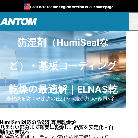
Click here for the English version of our homepage.
防湿剤（HumiSealな
ど）・基板コーティング
乾燥の最適解｜ELNAS乾
未乾燥を防ぐ乾燥炉の仕組み（遠赤外線×微風×多ゾーン制御）
燥炉シリーズ
HumiSeal対応の防湿剤専用乾燥炉
見えない部分まで確実に乾燥し、品質を安定化・自
動化の実現へ
防湿剤や基板コーティング剤の乾燥工程において、