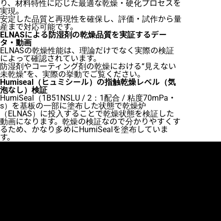
り、材料特性に応じた最適な乾燥・硬化プロセスを
実現。
安定した品質と再現性を確保し、評価・試作から量
産まで対応可能です。
ELNASによる防湿剤の乾燥品質を実証するデー
タ・動画
ELNASの乾燥性能は、理論だけでなく実際の検証
によって確認されています。
防湿剤やコーティング剤の乾燥における“見えない
未乾燥”を、実際の挙動でご覧ください。
Humiseal（ヒュミシール）の指触乾燥レベル（気
泡なし）検証
HumiSeal（1B51NSLU / 2：1配合 / 粘度70mPa・
s）を基板の一部に塗布した状態で乾燥炉
（ELNAS）に投入することで乾燥状態を検証した
動画になります。乾燥の検証なので分かりやすくす
るため、かなり多めにHumiSealを塗布していま
す。