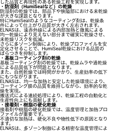
した品質と再現性のある乾燥工程を実現します。
・
防湿剤（HumiSealなど）の乾燥
防湿剤の乾燥では、部品下や狭隘部における未乾燥
が大きな課題となります。
特にHumiSealのようなコーティング剤は、乾燥条
件によって仕上がり品質が大きく左右されます。
ELNASは、遠赤外線による内部加熱と微風による
均一乾燥により見えない部分まで確実に乾燥させ、
未乾燥リスクを低減。
さらに多ゾーン制御により、乾燥プロファイルを安
定化させることで、HumiSeal乾燥における品質の
ばらつきを抑制します。
・
基板コーティング剤の乾燥
基板コーティング剤の乾燥では、乾燥ムラや過乾燥
による品質低下が問題となります。
また、自然乾燥では時間がかかり、生産効率の低下
にもつながります。
ELNASは、均一な加熱と安定した乾燥環境により、
コーティング膜の品質を維持しながら、効率的な乾
燥を実現。
搬送式による連続処理により、乾燥工程の自動化と
生産性向上にも貢献します。
・
接着剤・樹脂の硬化乾燥
接着剤や樹脂の硬化乾燥では、温度管理と加熱プロ
ファイルが重要です。
不適切な加熱は、硬化不良や物性低下の原因となり
ます。
ELNASは、多ゾーン制御による精密な温度管理によ