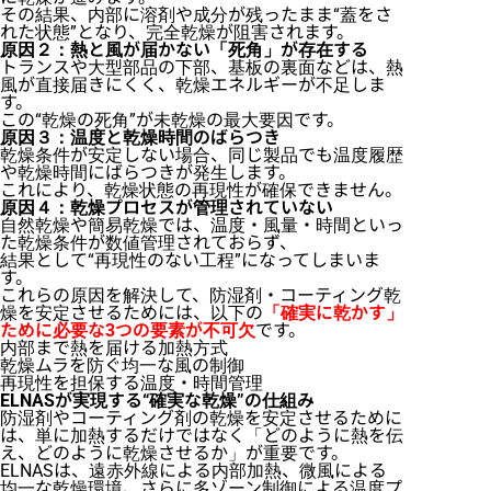
その結果、内部に溶剤や成分が残ったまま“蓋をさ
れた状態”となり、完全乾燥が阻害されます。
原因２：熱と風が届かない「死角」が存在する
トランスや大型部品の下部、基板の裏面などは、熱
風が直接届きにくく、乾燥エネルギーが不足しま
す。
この“乾燥の死角”が未乾燥の最大要因です。
原因３：温度と乾燥時間のばらつき
乾燥条件が安定しない場合、同じ製品でも温度履歴
や乾燥時間にばらつきが発生します。
これにより、乾燥状態の再現性が確保できません。
原因４：乾燥プロセスが管理されていない
自然乾燥や簡易乾燥では、温度・風量・時間といっ
た乾燥条件が数値管理されておらず、
結果として“再現性のない工程”になってしまいま
す。
これらの原因を解決して、防湿剤・コーティング乾
燥を安定させるためには、以下の
「確実に乾かす」
ために必要な3つの要素が不可欠
です。
内部まで熱を届ける加熱方式
乾燥ムラを防ぐ均一な風の制御
再現性を担保する温度・時間管理
ELNASが実現する“確実な乾燥”の仕組み
防湿剤やコーティング剤の乾燥を安定させるために
は、
単に加熱するだけではなく「どのように熱を伝
え、どのように乾燥させるか」が重要
です。
ELNASは、遠赤外線による内部加熱、微風による
均一な乾燥環境、さらに多ゾーン制御による温度プ